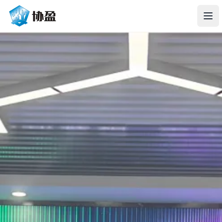
协盈智慧
打