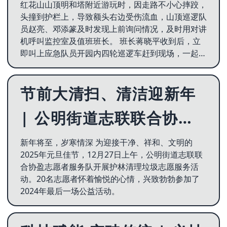
红花山山顶明和塔附近游玩时，因走路不小心摔跤，
头撞到护栏上，导致额头右边受伤流血，山顶巡逻队
员赵亮、邓添篆及时发现上前询问情况，及时用对讲
机呼叫监控室及值班班长。 班长蒋晓平收到后，立
即叫上应急队员开园内四轮巡逻车赶到现场，一起将
该男子接到大
节前大清扫、清洁迎新年
| 公明街道志联联合协盈
志愿者服务队开展护林清
新年将至，岁寒情深 为迎接干净、祥和、文明的
2025年元旦佳节，12月27日上午，公明街道志联联
理垃圾志愿服务活动
合协盈志愿者服务队开展护林清理垃圾志愿服务活
动。20名志愿者怀着愉悦的心情，兴致勃勃参加了
2024年最后一场公益活动。