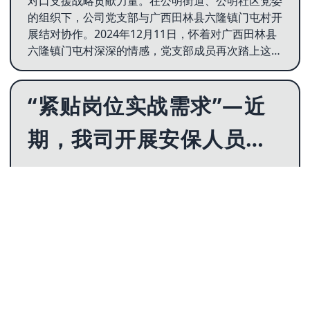
对口支援战略贡献力量。在公明街道、公明社区党委
的组织下，公司党支部与广西田林县六隆镇门屯村开
展结对协作。2024年12月11日，怀着对广西田林县
六隆镇门屯村深深的情感，党支部成员再次踏上这片
思念的热土，把美好
“紧贴岗位实战需求”—近
期，我司开展安保人员无
人机驾驶证培训
当前，低空应用与安保巡查深度融合。为使安保人员
能贴近真实工作场景和条件下训练，快速掌握无人机
驾驶技巧并应用于安保值守和巡查工作，我司开展部
分安保人员参加无人机驾驶证培训。培训内容包括深
入学习无人机飞行法规制度、飞行原理、飞行安全规
则及应急处置应对策略等理论知识，实操涵盖电子桩
飞行、航拍飞行、矩型飞行